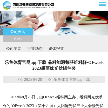
公司要闻
News
公司要闻
行业动态
媒体报道
乐鱼体育官网app下载-晶科能源荣获维科杯·OFweek
2023超高效光伏组件奖
2025-04-28
乐鱼体育官网app下载
2023年8月28日，由OFweek维科网主办，维科网光伏承
办的“OFweek 2023（第十四届）太阳能光伏产业大会暨光伏