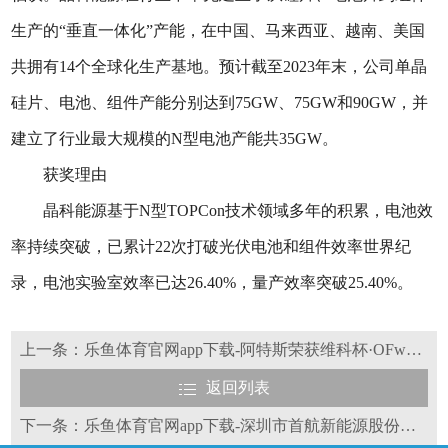
生产的“垂直一体化”产能，在中国、马来西亚、越南、美国
共拥有14个全球化生产基地。预计截至2023年末，公司单晶
硅片、电池、组件产能分别达到75GW、75GW和90GW，并
建立了行业最大规模的N型电池产能共35GW。
获奖理由
晶科能源基于N型TOPCon技术领域多年的积累，电池效
率持续突破，已累计22次打破光伏电池和组件效率世界纪
录，电池实验室效率已达26.40%，量产效率突破25.40%。
上一条：乐鱼体育官网app下载-阿特斯荣获维科杯·OFweek 2023超高效光伏组件奖
返回列表
下一条：乐鱼体育官网app下载-深圳市首航新能源股份有限公司荣获维科杯·OFweek 2023卓越光伏逆变器企业奖